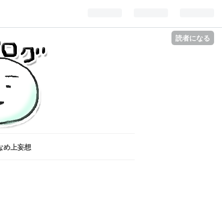
読者になる
なめ上妄想