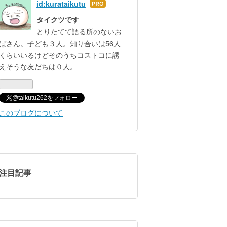
id:kurataikutu
はて
なブ
タイクツです
ログ
とりたてて語る所のないお
Pro
ばさん。子ども３人。知り合いは56人
くらいいるけどそのうちコストコに誘
えそうな友だちは０人。
@taikutu262をフォロー
このブログについて
注目記事