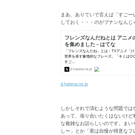
まあ、ありていで言えば「すごー
しておく・・・のがブナンなんじ
d.hatena.ne.jp
しかしそれで済むような問題では
あって、張り合いたくはないけど
な複雑なお話らしいのです。まい
し〜」とか「君は自慢が得意なフ